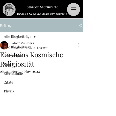
Starcon Sternwarte
Wir holen für Sie die Sterne vom Himmel !
Beitrag
Alle Blogbeiträge
Edwin Zimmerli
Alle Blogbeiträge
7. Nov. 2022
1 Min. Lesezeit
Einsteins Kosmische
Astronomie
Religiosität
Starcon
Aktualisiert:
9. Nov. 2022
Sternkunde
Zitate
Physik