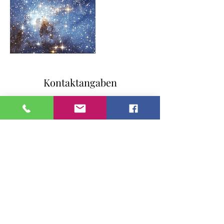
Kontaktangaben
0041 44 7901669
info@starcon.ch
Tramstrasse 105, 8707 Uetikon am See,
Schweiz
Starcon - sternverbunden