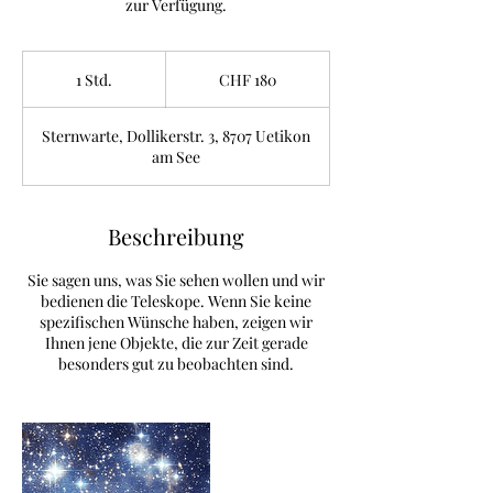
zur Verfügung.
180
Schweizer
1 Std.
1
CHF 180
Franken
S
t
Sternwarte, Dollikerstr. 3, 8707 Uetikon
d
am See
Beschreibung
Sie sagen uns, was Sie sehen wollen und wir
bedienen die Teleskope. Wenn Sie keine
spezifischen Wünsche haben, zeigen wir
Ihnen jene Objekte, die zur Zeit gerade
besonders gut zu beobachten sind.