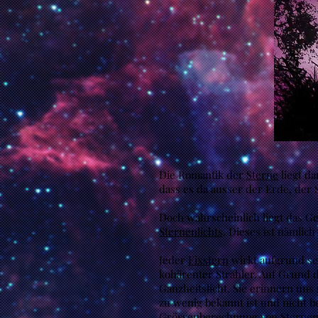
Die Romantik der
Sterne
liegt da
dass es da ausser der Erde, de
Doch wahrscheinlich liegt das G
Sternenlichts
. Dieses ist nämlic
Jeder
Fixstern
wirkt aufgrund se
kohärenter Strahler. Auf Grund
Ganzheitslicht. Sie erinnern uns
zu wenig bekannt ist und nicht b
Grössenberechnung von
Sterne