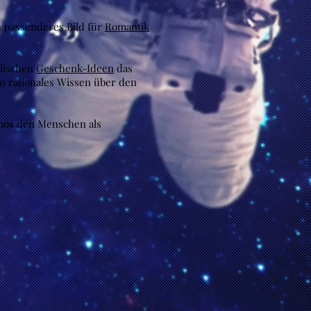
in passenderes Bild für
Romantik
lischen
Geschenk-Ideen
das
n rationales Wissen über den
os den Menschen als