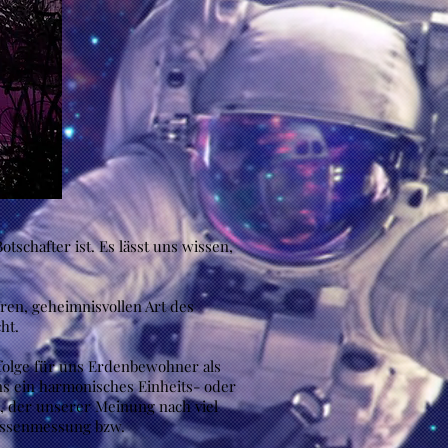
tschafter ist. Es lässt uns wissen,
en, geheimnisvollen Art des
ht.
ufolge für uns Erdenbewohner als
s ein harmonisches Einheits- oder
t, der unserer Meinung nach viel
rössenmessung bzw.