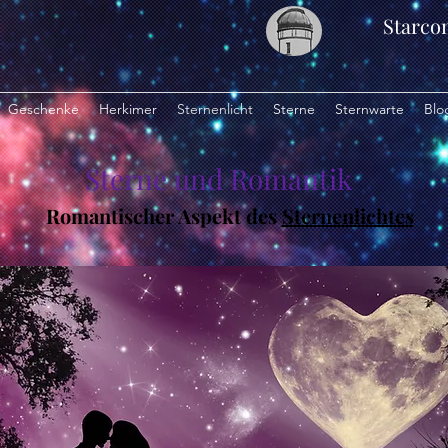
Starco
Geschenke
Herkimer
Sternenlicht
Sterne
Sternwarte
Blo
Sterne und Romantik
Romantischer Aspekt des
Sternenlichtes