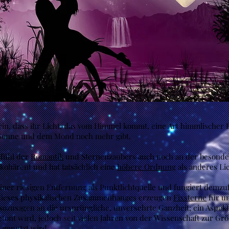
rin, dass ihr Licht, das vom Himmel kommt, eine Art himmlischer Bo
r Sonne und dem Mond noch mehr gibt.
efühl der
Romantik
und Sternenzaubers auch noch an der besonder
h kohärent und hat tatsächlich eine
höhere Ordnung
als anderes Lic
iner riesigen Entfernung als Punktlichtquelle und fungiert demz
 dieses physikalischen Zusammenhanges erzeugen
Fixsterne
für un
 sozusagen an die ursprüngliche, unversehrte Ganzheit; ein Aspek
etont wird, jedoch seit vielen Jahren von der Wissenschaft zur G
n
genutzt wird.