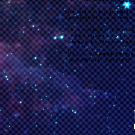
Wie auch immer:
Sternenlicht
hat
oder die Gefühle von Verliebten,
Diesen mystischen Aspekt des
St
Gefühl der Verbundenheit mit de
Kosmos bieten Astronomie und Int
Mit unserer
Romantik-Sternwar
ganzheitliches Erlebnis näherbri