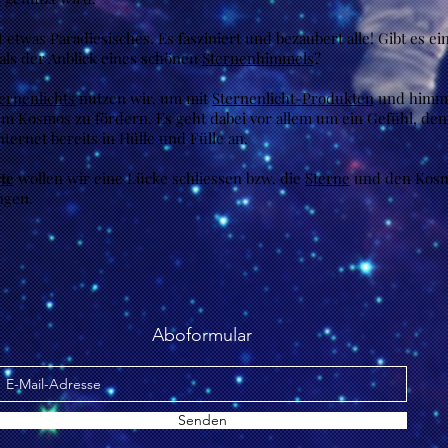
 etwas Paradiesisches. Es fasziniert und bezaubert alle! Gibt es e
 als der Anblick eines schönen
Sternenhimmels
?
ernenlichts
nutzen wir, um mit
Sternenlicht-Produkten
und himm
m Kosmos zu fördern. Es geht dabei vor allem um ein Gefühl, den
ernet bereits in Hülle und Fülle an.
te
wollen wir eine Lücke schliessen bzw. die
Sterne
und den Kosm
ngen.
Aboformular
Senden