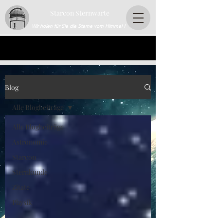
Starcon Sternwarte
Wir holen für Sie die Sterne vom Himmel !
Blog
Alle Blogbeiträge
Alle Blogbeiträge
Astronomie
Starcon
Sternkunde
Zitate
Physik