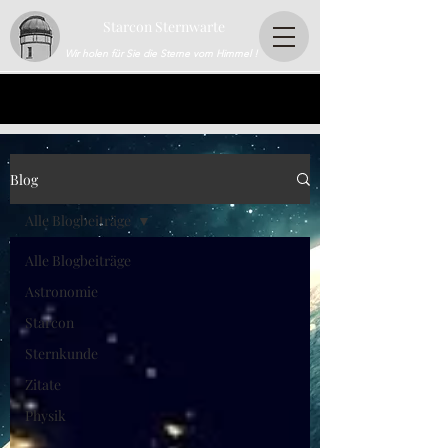
Starcon Sternwarte
Wir holen für Sie die Sterne vom Himmel !
Blog
Alle Blogbeiträge
Alle Blogbeiträge
Astronomie
Starcon
Sternkunde
Zitate
Physik