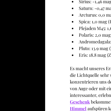
Sirius: -1,46 mag
Saturn: -0,47 ma
Arcturus: 0,0 ma
Spica: 1,0 mag (
Plejaden M45: 1
Polaris: 2,0 mag
Andromedagalaxi
Pluto: 13.9 mag 
Eris: 18.8 mag (
Es macht unseres Er
die Lichtquelle seh
konzentrieren uns de
von Auge oder mit ei
interessanter, erlebn
Geschenk
 bekommen
Himmel
 aufspüren 