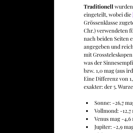
Traditionell
 wurden
eingeteilt, wobei die 
Grössenklasse zugete
Chr.) verwendeten fü
nach beiden Seiten e
angegeben und reicht
mit Grossteleskopen 
was der Sinnesempfind
bzw. 1,0 mag (aus ird
Eine Differenz von 1
exakter: der 5. Wurzel
Sonne: -26,7 ma
Vollmond: -12,7
Venus mag -4,6 
Jupiter: -2,9 ma