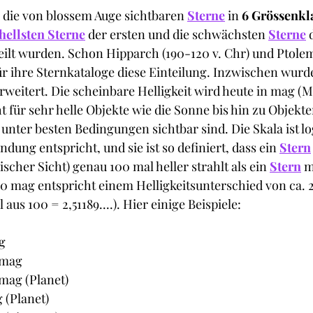
 die von blossem Auge sichtbaren 
Sterne
 in 
6 Grössenkl
hellsten Sterne
 der ersten und die schwächsten 
Sterne
 
ilt wurden. Schon Hipparch (190-120 v. Chr) und Ptolem
r ihre Sternkataloge diese Einteilung. Inzwischen wurde
rweitert. Die scheinbare Helligkeit wird heute in mag (M
 für sehr helle Objekte wie die Sonne bis hin zu Objekte
unter besten Bedingungen sichtbar sind. Die Skala ist lo
ung entspricht, und sie ist so definiert, dass ein 
Stern
ischer Sicht) genau 100 mal heller strahlt als ein 
Stern
 m
,0 mag entspricht einem Helligkeitsunterschied von ca. 2.
 aus 100 = 2,51189....). Hier einige Beispiele: 
g
 mag
mag (Planet)
g (Planet)