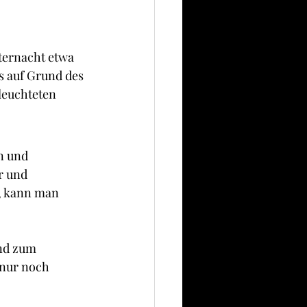
ternacht etwa 
s auf Grund des 
rleuchteten 
n und 
r und 
d, kann man 
nd zum 
 nur noch 