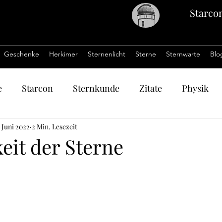
Starco
Geschenke
Herkimer
Sternenlicht
Sterne
Sternwarte
Blo
e
Starcon
Sternkunde
Zitate
Physik
 Juni 2022
2 Min. Lesezeit
eit der Sterne