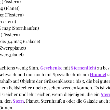
 (Fixstern)
g (Planet)
g (Fixstern)
Fixstern)
,6 mag (Sternhaufen)
 (Fixstern)
e: 3,4 mag (Galaxie)
(Zwergplanet)
Zwergplanet)
achtens wenig Sinn, 
Geschenke
 mit 
Sternenlicht
 zu be
r schwach und nur noch mit Spezialtechnik am 
Himmel
 s
shalb auf Objekte der Grössenklasse 1 bis 5, die bei gut
nem Feldstecher noch gesehen werden können. Es ist vie
isreicher und lehrreicher, wenn diejenigen, die ein 
Ster
, den 
Stern
, Planet, Sternhaufen oder die Galaxie auch 
können. 