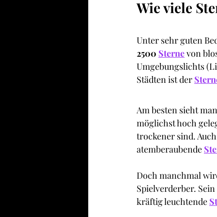
Wie viele St
Unter sehr guten Be
2500
Sterne
 von blo
Umgebungslichts (Li
Städten ist der 
Ster
Am besten sieht man
möglichst hoch geleg
trockener sind. Auch
atemberaubende
St
Doch manchmal wird 
Spielverderber. Sein
kräftig leuchtende
S