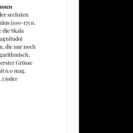
assen
der sechsten 
äus (100-175 n. 
 die Skala 
agnitudo) 
n, die nur noch 
garithmisch, 
 erster Grösse 
it 6.0 mag. 
5 (oder 