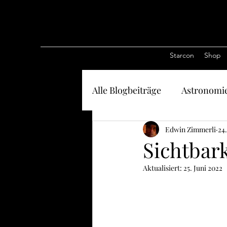
Starcon
Shop
Alle Blogbeiträge
Astronomi
Edwin Zimmerli
24.
Sichtbark
Aktualisiert:
25. Juni 2022