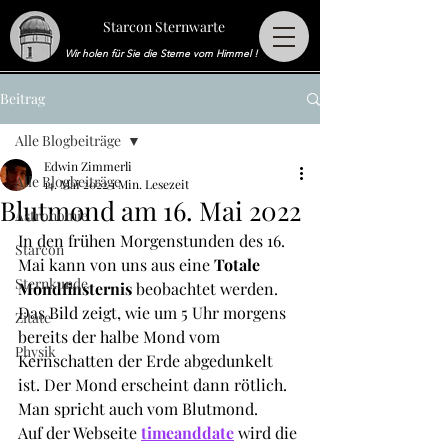
Starcon Sternwarte
Wir holen für Sie die Sterne vom Himmel !
Beitrag
Alle Blogbeiträge
Edwin Zimmerli
Alle Blogbeiträge
14. Mai 2022
1 Min. Lesezeit
Blutmond am 16. Mai 2022
Astronomie
In den frühen Morgenstunden des 16. 
Starcon
Mai kann von uns aus eine 
Totale 
Sternkunde
Mondfinsternis
 beobachtet werden. 
Das Bild zeigt, wie um 5 Uhr morgens 
Zitate
bereits der halbe Mond vom 
Physik
Kernschatten der Erde abgedunkelt 
ist. Der Mond erscheint dann rötlich. 
Man spricht auch vom Blutmond. 
Auf der Webseite 
timeanddate
 wird die 